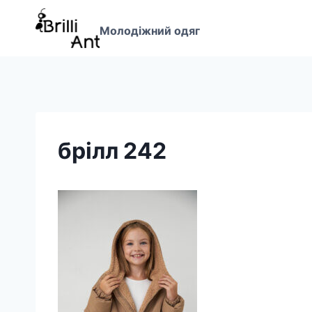
Перейти
до
Молодіжний одяг
вмісту
брілл 242