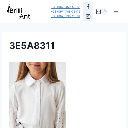
Перейти
+38 (067) 459-58-66
до
0
+38 (097) 408-73-75
+38 (067) 338-25-01
вмісту
3E5A8311