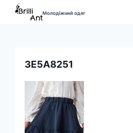
Перейти
до
Молодіжний одяг
вмісту
3E5A8251