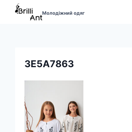
Перейти
до
Молодіжний одяг
вмісту
3E5A7863