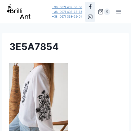
Перейти
+38 (067) 459-58-66
до
0
+38 (097) 408-73-75
+38 (067) 338-25-01
вмісту
3E5A7854