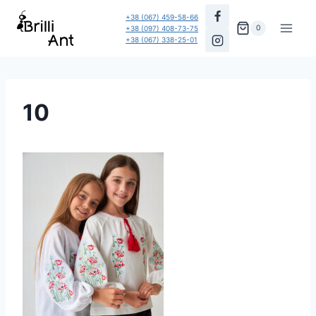
Перейти
+38 (067) 459-58-66
до
0
+38 (097) 408-73-75
+38 (067) 338-25-01
вмісту
10