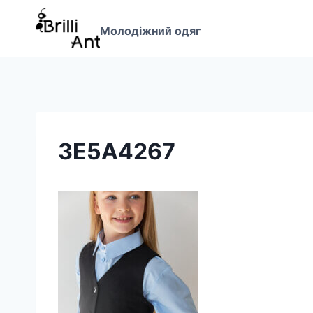
Перейти
до
Молодіжний одяг
вмісту
3E5A4267