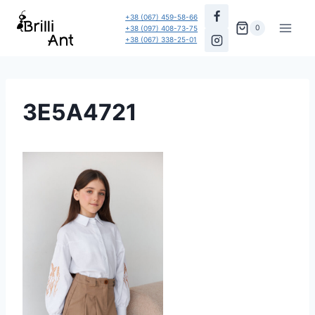
Перейти
+38 (067) 459-58-66
до
0
+38 (097) 408-73-75
+38 (067) 338-25-01
вмісту
3E5A4721