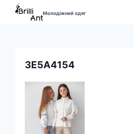
Перейти
до
Молодіжний одяг
вмісту
3E5A4154