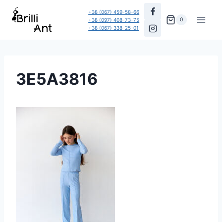
Перейти
+38 (067) 459-58-66
до
0
+38 (097) 408-73-75
+38 (067) 338-25-01
вмісту
3E5A3816