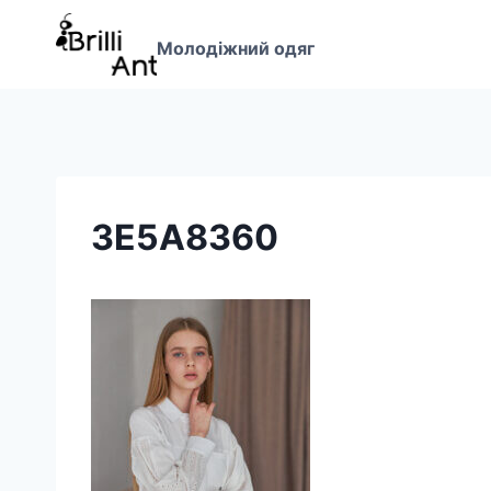
Перейти
до
Молодіжний одяг
вмісту
3E5A8360