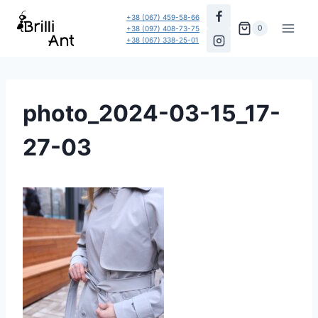
Перейти
+38 (067) 459-58-66
до
0
+38 (097) 408-73-75
+38 (067) 338-25-01
вмісту
photo_2024-03-15_17-
27-03