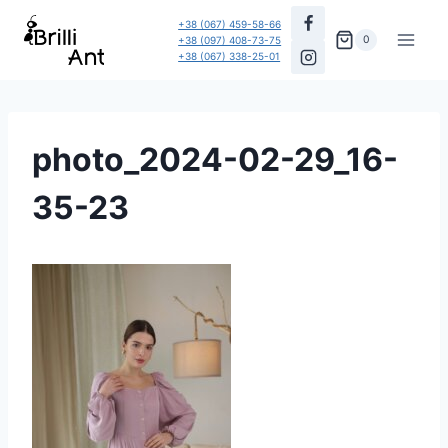
Перейти
+38 (067) 459-58-66
до
0
+38 (097) 408-73-75
+38 (067) 338-25-01
вмісту
photo_2024-02-29_16-
35-23