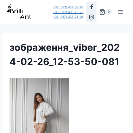
Перейти
+38 (067) 459-58-66
до
0
+38 (097) 408-73-75
+38 (067) 338-25-01
вмісту
зображення_viber_202
4-02-26_12-53-50-081