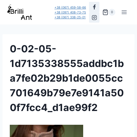
Перейти
+38 (067) 459-58-66
до
0
+38 (097) 408-73-75
+38 (067) 338-25-01
вмісту
0-02-05-
1d7135338555addbc1b
a7fe02b29b1de0055cc
701649b79e7e9141a50
0f7fcc4_d1ae99f2