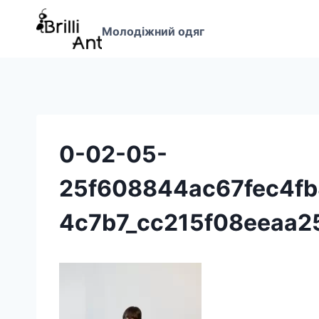
Перейти
до
Молодіжний одяг
вмісту
0-02-05-
25f608844ac67fec4f
4c7b7_cc215f08eeaa2