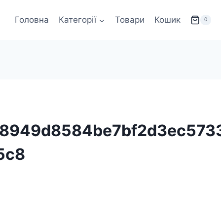
Головна
Категорії
Товари
Кошик
0
b8949d8584be7bf2d3ec573
5c8