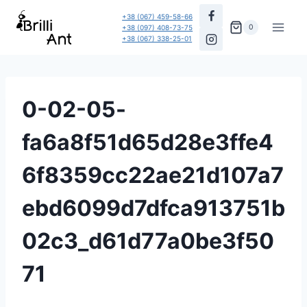
Перейти
+38 (067) 459-58-66
до
0
+38 (097) 408-73-75
+38 (067) 338-25-01
вмісту
0-02-05-
fa6a8f51d65d28e3ffe4
6f8359cc22ae21d107a7
ebd6099d7dfca913751b
02c3_d61d77a0be3f50
71