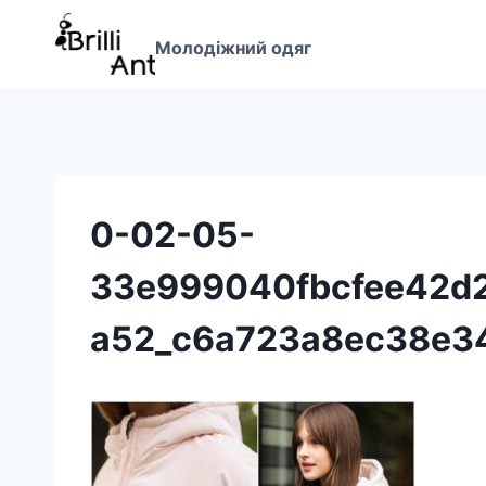
Перейти
до
Молодіжний одяг
вмісту
0-02-05-
33e999040fbcfee42d2
a52_c6a723a8ec38e3