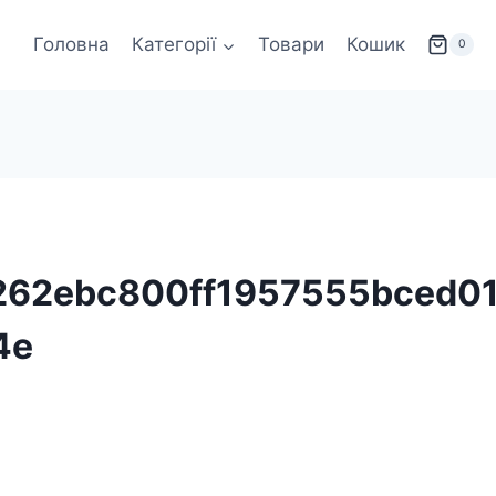
Головна
Категорії
Товари
Кошик
0
62ebc800ff1957555bced01
4e