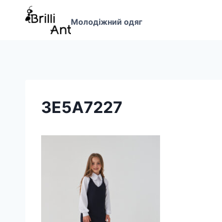
Перейти
до
Молодіжний одяг
вмісту
3E5A7227