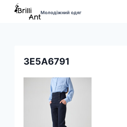
Перейти
до
Молодіжний одяг
вмісту
3E5A6791