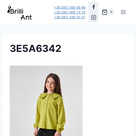
Перейти
+38 (067) 459-58-66
до
0
+38 (097) 408-73-75
+38 (067) 338-25-01
вмісту
3E5A6342