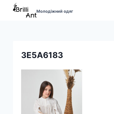
Перейти
до
Молодіжний одяг
вмісту
3E5A6183