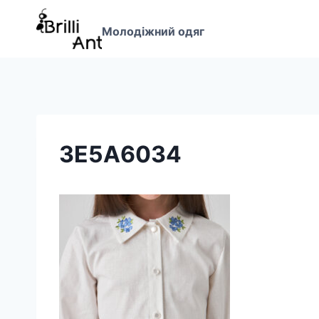
Перейти
до
Молодіжний одяг
вмісту
3E5A6034