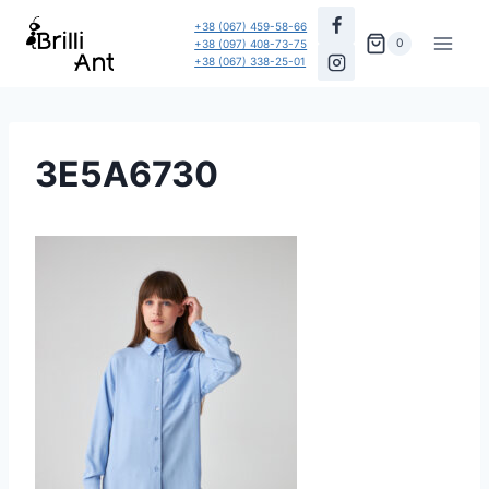
Перейти
+38 (067) 459-58-66
до
0
+38 (097) 408-73-75
+38 (067) 338-25-01
вмісту
3E5A6730