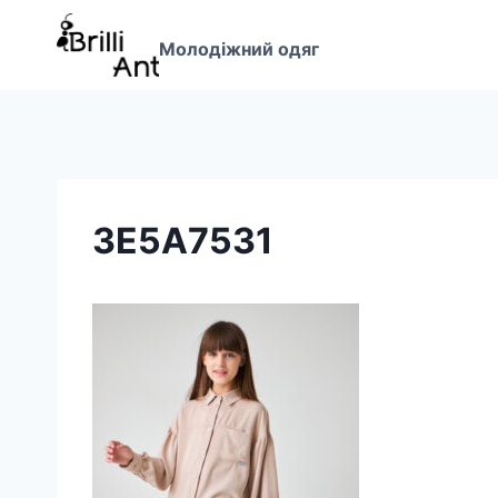
Перейти
до
Молодіжний одяг
вмісту
3E5A7531