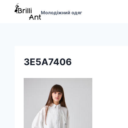
Перейти
до
Молодіжний одяг
вмісту
3E5A7406