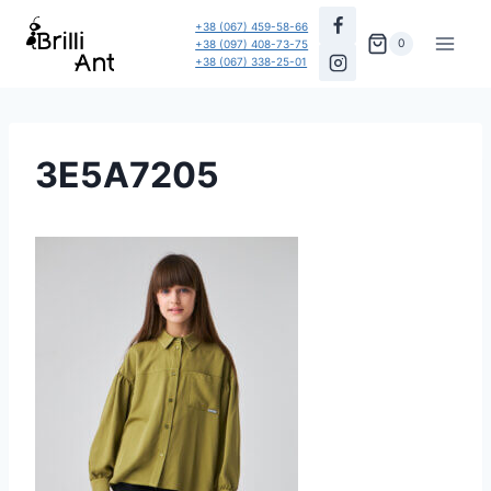
Перейти
+38 (067) 459-58-66
до
0
+38 (097) 408-73-75
+38 (067) 338-25-01
вмісту
3E5A7205