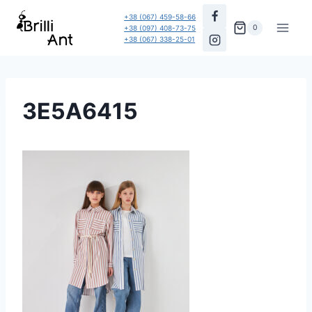
Перейти
+38 (067) 459-58-66
до
0
+38 (097) 408-73-75
+38 (067) 338-25-01
вмісту
3E5A6415