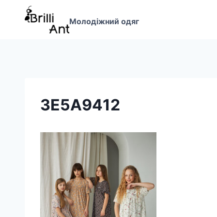
Перейти
до
Молодіжний одяг
вмісту
3E5A9412