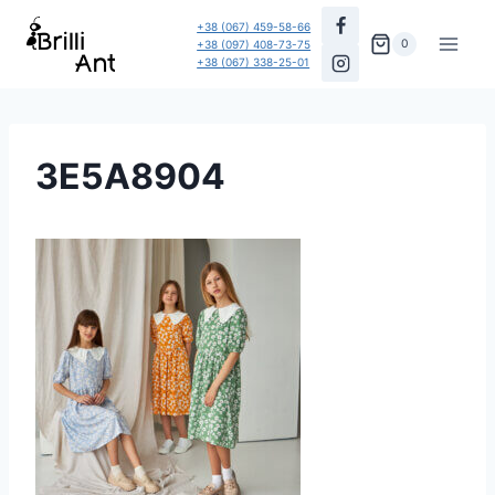
Перейти
+38 (067) 459-58-66
до
0
+38 (097) 408-73-75
+38 (067) 338-25-01
вмісту
3E5A8904