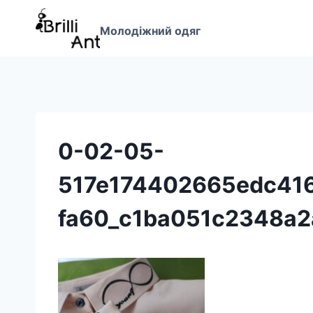
Перейти
до
Молодіжний одяг
вмісту
0-02-05-
517e174402665edc41
fa60_c1ba051c2348a2