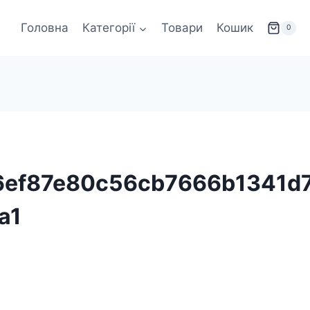
Головна
Категорії
Товари
Кошик
0
6ef87e80c56cb7666b1341d
a1