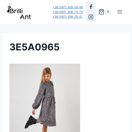
Перейти
+38 (067) 459-58-66
до
0
+38 (097) 408-73-75
+38 (067) 338-25-01
вмісту
3E5A0965