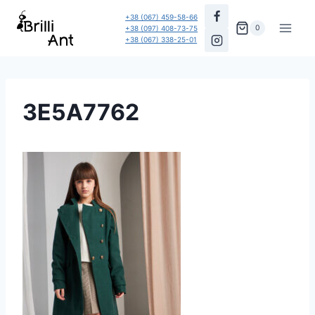
Перейти
+38 (067) 459-58-66
до
0
+38 (097) 408-73-75
+38 (067) 338-25-01
вмісту
3E5A7762