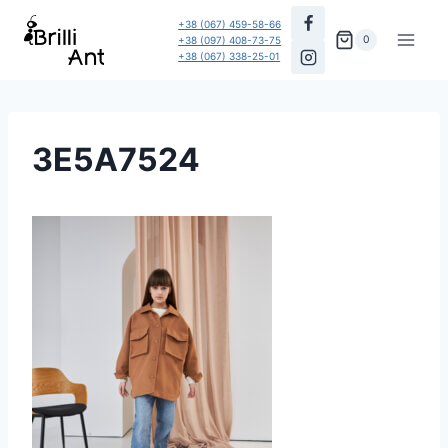
Перейти
+38 (067) 459-58-66
до
0
+38 (097) 408-73-75
+38 (067) 338-25-01
вмісту
3E5A7524