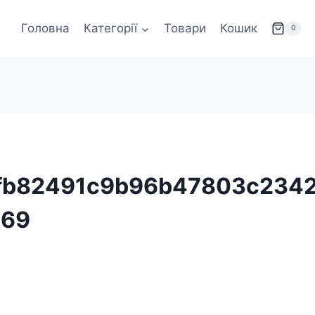
Головна
Категорії
Товари
Кошик
0
7fb82491c9b96b47803c234
c69