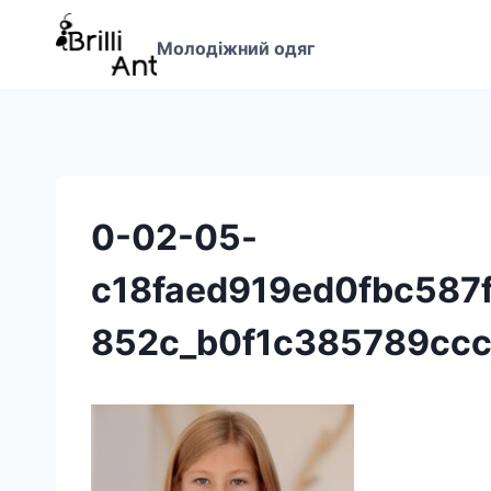
Перейти
до
Молодіжний одяг
вмісту
0-02-05-
c18faed919ed0fbc58
852c_b0f1c385789cc