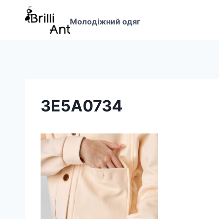
Перейти
до
Молодіжний одяг
вмісту
3E5A0734