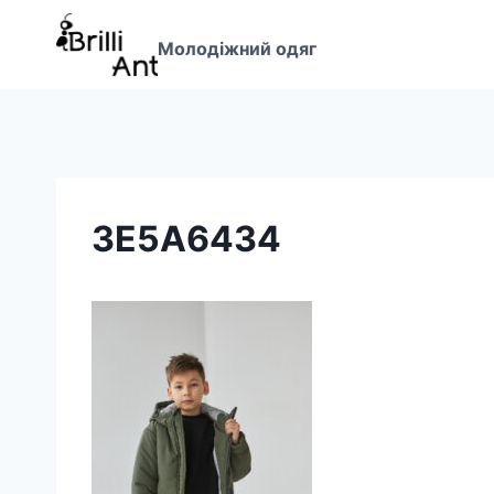
Перейти
до
Молодіжний одяг
вмісту
3E5A6434