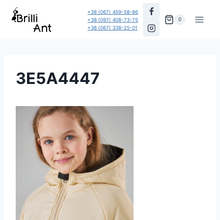
Перейти
+38 (067) 459-58-66
до
0
+38 (097) 408-73-75
+38 (067) 338-25-01
вмісту
3E5A4447