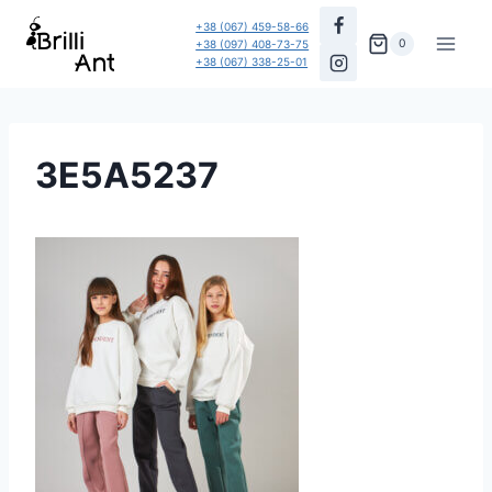
Перейти
+38 (067) 459-58-66
до
0
+38 (097) 408-73-75
+38 (067) 338-25-01
вмісту
3E5A5237