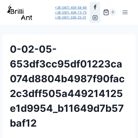
Перейти
+38 (067) 459-58-66
до
0
+38 (097) 408-73-75
+38 (067) 338-25-01
вмісту
0-02-05-
653df3cc95df01223ca
074d8804b4987f90fac
2c3dff505a449214125
e1d9954_b11649d7b57
baf12