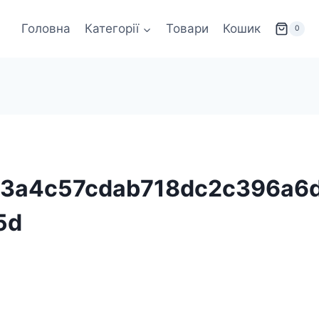
Головна
Категорії
Товари
Кошик
0
3a4c57cdab718dc2c396a6d
5d