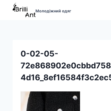
Перейти
до
Молодіжний одяг
вмісту
0-02-05-
72e868902e0cbbd758
4d16_8ef16584f3c2ec