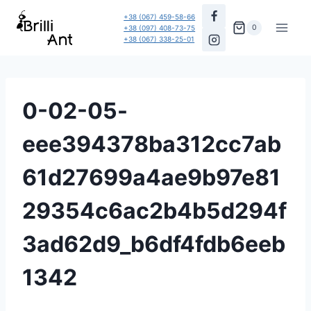
Перейти
+38 (067) 459-58-66
до
0
+38 (097) 408-73-75
+38 (067) 338-25-01
вмісту
0-02-05-
eee394378ba312cc7ab
61d27699a4ae9b97e81
29354c6ac2b4b5d294f
3ad62d9_b6df4fdb6eeb
1342