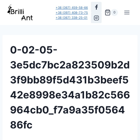
Перейти
+38 (067) 459-58-66
до
0
+38 (097) 408-73-75
+38 (067) 338-25-01
вмісту
0-02-05-
3e5dc7bc2a823509b2d
3f9bb89f5d431b3beef5
42e8998e34a1b82c566
964cb0_f7a9a35f0564
86fc