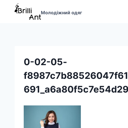
Перейти
до
Молодіжний одяг
вмісту
0-02-05-
f8987c7b88526047f61
691_a6a80f5c7e54d29