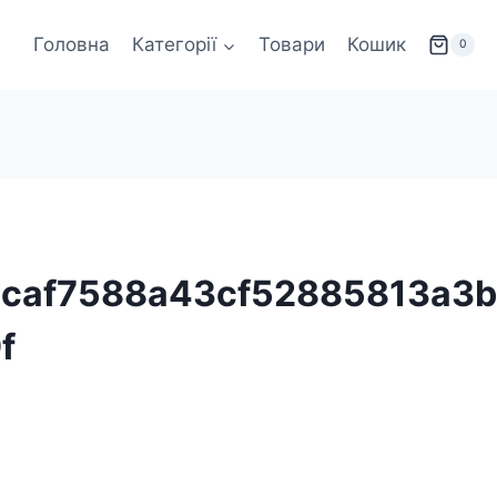
Головна
Категорії
Товари
Кошик
0
caf7588a43cf52885813a3b
f