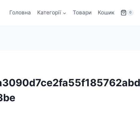
Головна
Категорії
Товари
Кошик
0
a3090d7ce2fa55f185762ab
3be