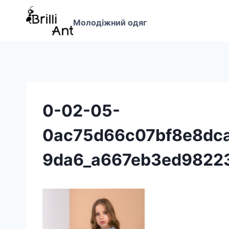
Перейти
до
Молодіжний одяг
вмісту
0-02-05-
0ac75d66c07bf8e8dc
9da6_a667eb3ed9822