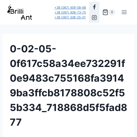
Перейти
+38 (067) 459-58-66
до
0
+38 (097) 408-73-75
+38 (067) 338-25-01
вмісту
0-02-05-
0f617c58a34ee732291f
0e9483c755168fa3914
9ba3ffcb8178808c52f5
5b334_718868d5f5fad8
77