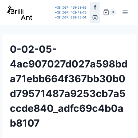
Перейти
+38 (067) 459-58-66
до
0
+38 (097) 408-73-75
+38 (067) 338-25-01
вмісту
0-02-05-
4ac907027d027a598bd
a71ebb664f367bb30b0
d79571487a9253cb7a5
ccde840_adfc69c4b0a
b8107