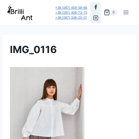
Перейти
+38 (067) 459-58-66
до
0
+38 (097) 408-73-75
+38 (067) 338-25-01
вмісту
IMG_0116