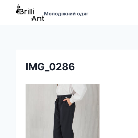
Перейти
до
Молодіжний одяг
вмісту
IMG_0286