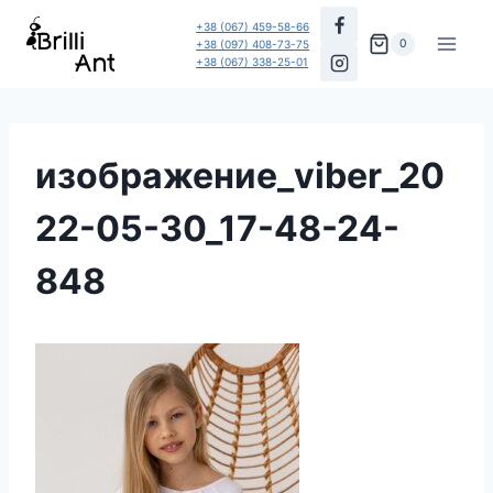
Перейти
+38 (067) 459-58-66
до
0
+38 (097) 408-73-75
+38 (067) 338-25-01
вмісту
изображение_viber_20
22-05-30_17-48-24-
848